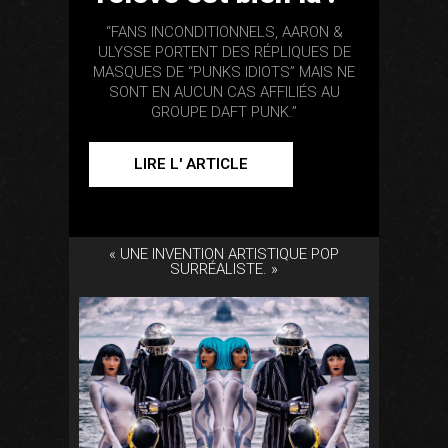
“FANS INCONDITIONNELS, AARON &
ULYSSE PORTENT DES RÉPLIQUES DE
MASQUES DE “PUNKS IDIOTS” MAIS NE
SONT EN AUCUN CAS AFFILIÉS AU
GROUPE DAFT PUNK.”
LIRE L' ARTICLE
« UNE INVENTION ARTISTIQUE POP
SURRÉALISTE. »