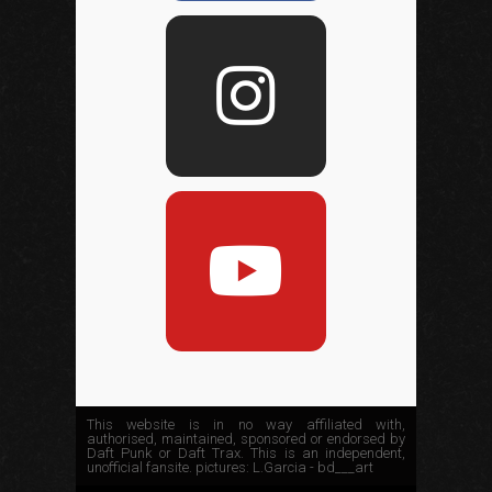
This website is in no way affiliated with,
authorised, maintained, sponsored or endorsed by
Daft Punk or Daft Trax. This is an independent,
unofficial fansite. pictures: L.Garcia - bd___art