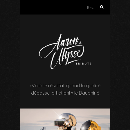
«Voilà le résultat quand la qualité
dépasse la fiction! » le Dauphiné