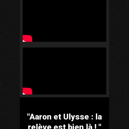
"Aaron et Ulysse : la
relève est bien là ! "